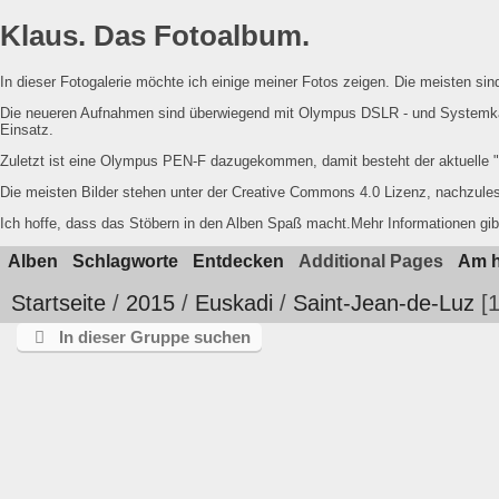
Klaus. Das Fotoalbum.
In dieser Fotogalerie möchte ich einige meiner Fotos zeigen. Die meisten s
Die neueren Aufnahmen sind überwiegend mit Olympus DSLR - und Systemka
Einsatz.
Zuletzt ist eine Olympus PEN-F dazugekommen, damit besteht der aktuelle
Die meisten Bilder stehen unter der Creative Commons 4.0 Lizenz, nachzul
Ich hoffe, dass das Stöbern in den Alben Spaß macht.Mehr Informationen gib
Alben
Schlagworte
Entdecken
Additional Pages
Am h
Startseite
/
2015
/
Euskadi
/
Saint-Jean-de-Luz
In dieser Gruppe suchen